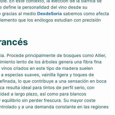
ble. En este contexto, la elección de la barrica se
e define la personalidad del vino desde su
 gracias al medio
DesdeSoria
sabemos como afecta
n elemento que los enólogos estudian con precisión
francés
cia. Procede principalmente de bosques como Allier,
miento lento de los árboles genera una fibra fina
s vinos criados en este tipo de madera suelen
 especias suaves, vainilla ligera y toques de
refinada, lo que contribuye a una sensación en boca
a resulta ideal para tintos de perfil serio, con
jidad a largo plazo, así como para blancos
quilibrio sin perder frescura. Su mayor coste
ontrolado y a una demanda constante en las regiones