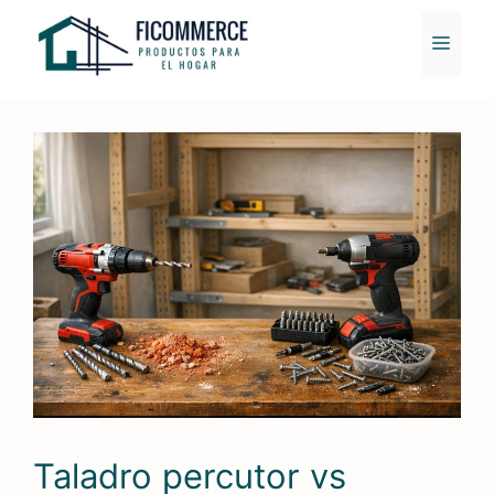
Saltar
al
MENÚ
contenido
Taladro percutor vs