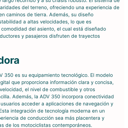
largo recorrido y a su chasis robusto. El sistema de
laridades del terreno, ofreciendo una experiencia de
n caminos de tierra. Además, su diseño
tabilidad a altas velocidades, lo que es
 comodidad del asiento, el cual está diseñado
uctores y pasajeros disfruten de trayectos
dora
V 350 es su equipamiento tecnológico. El modelo
ital que proporciona información clara y concisa,
velocidad, el nivel de combustible y otros
illa. Además, la ADV 350 incorpora conectividad
 usuarios acceder a aplicaciones de navegación y
Esta integración de tecnología moderna en un
periencia de conducción sea más placentera y
as de los motociclistas contemporáneos.